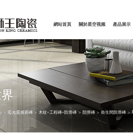
網站首
關於星
產品
網站首頁
關於星空视频
產品展示
頁
空视频
示
APP官
APP官方下载
方下载
最新版
最新版
世界
心
啞光質感瓷磚
木紋+工程磚+防滑磚
防滑磚
衛生間防滑磚
>
>
>
>
>