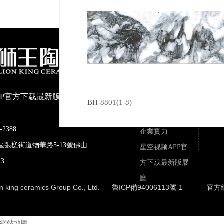
關於星空视频
上一篇
FWVS6005
APP官方下载
公司介紹
最新版
PP官方下载最新版陶瓷有限公
榮譽資質
BH-8801(1-8)
品牌文化
-2388
企業實力
區張槎街道物華路5-13號佛山
星空视频APP官
3
方下载最新版展
廳
ion king ceramics Group Co., Ltd.
魯ICP備94006113號-1
官方
網站地圖