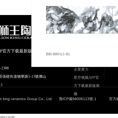
關於星空视频
APP官方下载
公司介紹
最新版
PP官方下载最新版陶瓷有限公
榮譽資質
BH-8801(1-8)
品牌文化
-2388
企業實力
禪城區張槎街道物華路5-13號佛山
星空视频APP官
3
方下载最新版展
廳
ion king ceramics Group Co., Ltd.
魯ICP備94006113號-1
官方
網站地圖