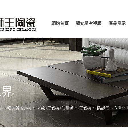
網站首
關於星
產品
網站首頁
關於星空视频
產品展示
頁
空视频
示
APP官
APP官方下载
方下载
最新版
最新版
世界
VSF661
心
啞光質感瓷磚
木紋+工程磚+防滑磚
工程磚
防靜電
>
>
>
>
>