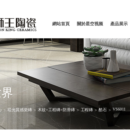
網站首
關於星
產品
網站首頁
關於星空视频
產品展示
頁
空视频
示
APP官
APP官方下载
方下载
最新版
最新版
世界
VS6011
心
啞光質感瓷磚
木紋+工程磚+防滑磚
工程磚
酷石
>
>
>
>
>