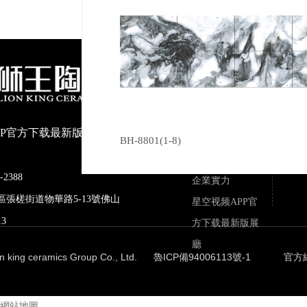
關於星空视频
APP官方下载
公司介紹
最新版
PP官方下载最新版陶瓷有限公
榮譽資質
BH-8801(1-8)
品牌文化
-2388
企業實力
禪城區張槎街道物華路5-13號佛山
星空视频APP官
3
方下载最新版展
廳
ion king ceramics Group Co., Ltd.
魯ICP備94006113號-1
官方
網站地圖