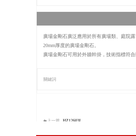
廣場金剛石廣泛應用於所有廣場類、庭院露台
20mm厚度的廣場金剛石。
廣場金剛石可用於外牆幹掛，技術指標符合
關鍵詞
上一篇
HZ12603L