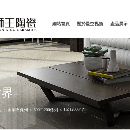
網站首
關於星
產品
網站首頁
關於星空视频
產品展示
頁
空视频
示
APP官
APP官方下载
方下载
最新版
最新版
世界
HZ126004P
心
金剛石係列
600*1200係列
>
>
>