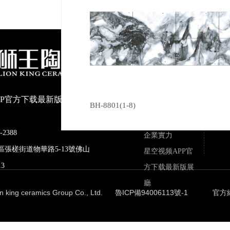
關於星空视频
APP官方下载
公司介紹
最新版
PP官方下载最新版陶瓷有限公
榮譽資質
BH-8801(1-8)
品牌文化
-2388
企業實力
禪城區張槎街道物華路5-13號佛山
星空视频APP官
3
方下载最新版展
廳
ion king ceramics Group Co., Ltd.
魯ICP備94006113號-1
官方